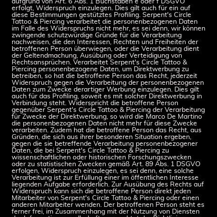
aufgrund von Art. 6 Abs. 1 Buchstaben e oder f DSGVO
erfolgt, Widerspruch einzulegen. Dies gilt auch für ein auf
diese Bestimmungen gestütztes Profiling. Serpent's Circle
Tattoo & Piercing verarbeitet die personenbezogenen Daten
im Falle des Widerspruchs nicht mehr, es sei denn, wir können
zwingende schutzwürdige Gründe für die Verarbeitung
nachweisen, die den Interessen, Rechten und Freiheiten der
betroffenen Person überwiegen, oder die Verarbeitung dient
der Geltendmachung, Ausübung oder Verteidigung von
Rechtsansprüchen. Verarbeitet Serpent's Circle Tattoo &
Piercing personenbezogene Daten, um Direktwerbung zu
betreiben, so hat die betroffene Person das Recht, jederzeit
Widerspruch gegen die Verarbeitung der personenbezogenen
Daten zum Zwecke derartiger Werbung einzulegen. Dies gilt
auch für das Profiling, soweit es mit solcher Direktwerbung in
Verbindung steht. Widerspricht die betroffene Person
gegenüber Serpent's Circle Tattoo & Piercing der Verarbeitung
für Zwecke der Direktwerbung, so wird die Marco De Martino
die personenbezogenen Daten nicht mehr für diese Zwecke
verarbeiten. Zudem hat die betroffene Person das Recht, aus
Gründen, die sich aus ihrer besonderen Situation ergeben,
gegen die sie betreffende Verarbeitung personenbezogener
Daten, die bei Serpent's Circle Tattoo & Piercing zu
wissenschaftlichen oder historischen Forschungszwecken
oder zu statistischen Zwecken gemäß Art. 89 Abs. 1 DSGVO
erfolgen, Widerspruch einzulegen, es sei denn, eine solche
Verarbeitung ist zur Erfüllung einer im öffentlichen Interesse
liegenden Aufgabe erforderlich. Zur Ausübung des Rechts auf
Widerspruch kann sich die betroffene Person direkt jeden
Mitarbeiter von Serpent's Circle Tattoo & Piercing oder einen
anderen Mitarbeiter wenden. Der betroffenen Person steht es
ferner frei, im Zusammenhang mit der Nutzung von Diensten