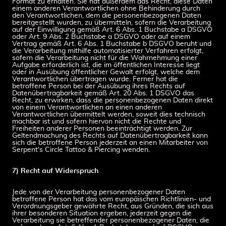
Format zu erhalten. Sie hat außerdem das Recht, diese Daten
einem anderen Verantwortlichen ohne Behinderung durch
den Verantwortlichen, dem die personenbezogenen Daten
bereitgestellt wurden, zu übermitteln, sofern die Verarbeitung
auf der Einwilligung gemäß Art. 6 Abs. 1 Buchstabe a DSGVO
oder Art. 9 Abs. 2 Buchstabe a DSGVO oder auf einem
Vertrag gemäß Art. 6 Abs. 1 Buchstabe b DSGVO beruht und
die Verarbeitung mithilfe automatisierter Verfahren erfolgt,
sofern die Verarbeitung nicht für die Wahrnehmung einer
Aufgabe erforderlich ist, die im öffentlichen Interesse liegt
oder in Ausübung öffentlicher Gewalt erfolgt, welche dem
Verantwortlichen übertragen wurde. Ferner hat die
betroffene Person bei der Ausübung ihres Rechts auf
Datenübertragbarkeit gemäß Art. 20 Abs. 1 DSGVO das
Recht, zu erwirken, dass die personenbezogenen Daten direkt
von einem Verantwortlichen an einen anderen
Verantwortlichen übermittelt werden, soweit dies technisch
machbar ist und sofern hiervon nicht die Rechte und
Freiheiten anderer Personen beeinträchtigt werden. Zur
Geltendmachung des Rechts auf Datenübertragbarkeit kann
sich die betroffene Person jederzeit an einen Mitarbeiter von
Serpent's Circle Tattoo & Piercing wenden.
7) Recht auf Widerspruch
Jede von der Verarbeitung personenbezogener Daten
betroffene Person hat das vom europäischen Richtlinien- und
Verordnungsgeber gewährte Recht, aus Gründen, die sich aus
ihrer besonderen Situation ergeben, jederzeit gegen die
Verarbeitung sie betreffender personenbezogener Daten, die