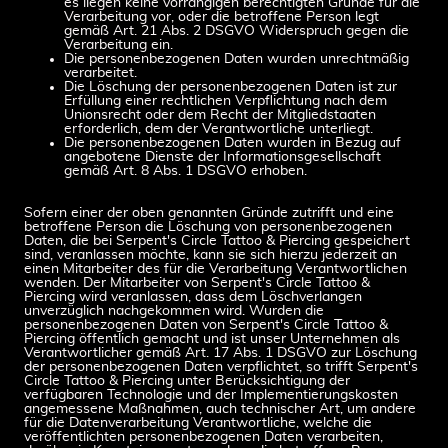
es liegen keine vorrangigen berechtigten Gründe für die
Verarbeitung vor, oder die betroffene Person legt
gemäß Art. 21 Abs. 2 DSGVO Widerspruch gegen die
Verarbeitung ein.
Die personenbezogenen Daten wurden unrechtmäßig
verarbeitet.
Die Löschung der personenbezogenen Daten ist zur
Erfüllung einer rechtlichen Verpflichtung nach dem
Unionsrecht oder dem Recht der Mitgliedstaaten
erforderlich, dem der Verantwortliche unterliegt.
Die personenbezogenen Daten wurden in Bezug auf
angebotene Dienste der Informationsgesellschaft
gemäß Art. 8 Abs. 1 DSGVO erhoben.
Sofern einer der oben genannten Gründe zutrifft und eine
betroffene Person die Löschung von personenbezogenen
Daten, die bei Serpent's Circle Tattoo & Piercing gespeichert
sind, veranlassen möchte, kann sie sich hierzu jederzeit an
einen Mitarbeiter des für die Verarbeitung Verantwortlichen
wenden. Der Mitarbeiter von Serpent's Circle Tattoo &
Piercing wird veranlassen, dass dem Löschverlangen
unverzüglich nachgekommen wird. Wurden die
personenbezogenen Daten von Serpent's Circle Tattoo &
Piercing öffentlich gemacht und ist unser Unternehmen als
Verantwortlicher gemäß Art. 17 Abs. 1 DSGVO zur Löschung
der personenbezogenen Daten verpflichtet, so trifft Serpent's
Circle Tattoo & Piercing unter Berücksichtigung der
verfügbaren Technologie und der Implementierungskosten
angemessene Maßnahmen, auch technischer Art, um andere
für die Datenverarbeitung Verantwortliche, welche die
veröffentlichten personenbezogenen Daten verarbeiten,